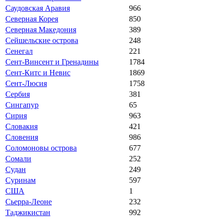
Саудовская Аравия
966
Северная Корея
850
Северная Македония
389
Сейшельские острова
248
Сенегал
221
Сент-Винсент и Гренадины
1784
Сент-Китс и Невис
1869
Сент-Люсия
1758
Сербия
381
Сингапур
65
Сирия
963
Словакия
421
Словения
986
Соломоновы острова
677
Сомали
252
Судан
249
Суринам
597
США
1
Сьерра-Леоне
232
Таджикистан
992