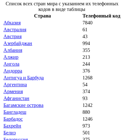
Список всех стран мира с указанием их телефонных
кодов в виде таблицы
Страна
Телефонный код
Абхазия
7840
Австралия
61
Австрия
43
Азербайджан
994
Албания
355
Алжир
213
Ангола
244
Андорра
376
Антигуа и Барбуда
1268
Аргентина
54
Армения
374
Афганистан
93
Багамские острова
1242
Бангладеш
880
Барбадос
1246
Бахрейн
973
Белиз
501
Белоруссия
375