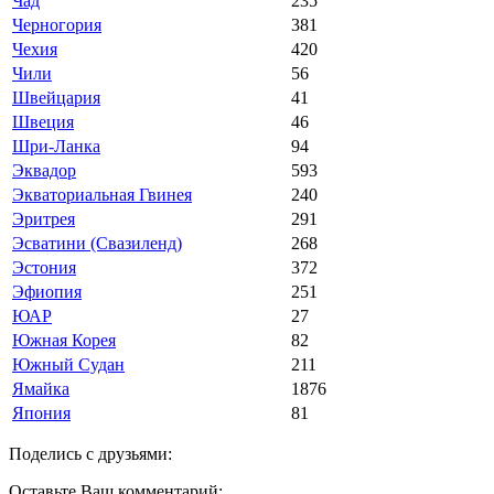
Чад
235
Черногория
381
Чехия
420
Чили
56
Швейцария
41
Швеция
46
Шри-Ланка
94
Эквадор
593
Экваториальная Гвинея
240
Эритрея
291
Эсватини (Свазиленд)
268
Эстония
372
Эфиопия
251
ЮАР
27
Южная Корея
82
Южный Судан
211
Ямайка
1876
Япония
81
Поделись с друзьями:
Оставьте Ваш комментарий: