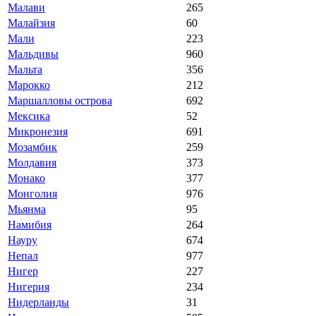
Малави
265
Малайзия
60
Мали
223
Мальдивы
960
Мальта
356
Марокко
212
Маршалловы острова
692
Мексика
52
Микронезия
691
Мозамбик
259
Молдавия
373
Монако
377
Монголия
976
Мьянма
95
Намибия
264
Науру
674
Непал
977
Нигер
227
Нигерия
234
Нидерланды
31