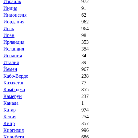
Израиль
972
Индия
91
Индонезия
62
Иордания
962
Ирак
964
Иран
98
Ирландия
353
Исландия
354
Испания
34
Италия
39
Йемен
967
Кабо-Верде
238
Казахстан
77
Камбоджа
855
Камерун
237
Канада
1
Катар
974
Кения
254
Кипр
357
Киргизия
996
Кирибати
686