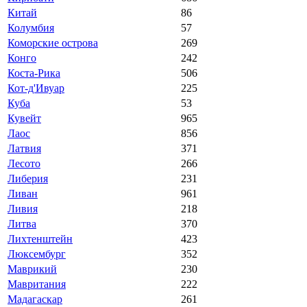
Китай
86
Колумбия
57
Коморские острова
269
Конго
242
Коста-Рика
506
Кот-д'Ивуар
225
Куба
53
Кувейт
965
Лаос
856
Латвия
371
Лесото
266
Либерия
231
Ливан
961
Ливия
218
Литва
370
Лихтенштейн
423
Люксембург
352
Маврикий
230
Мавритания
222
Мадагаскар
261