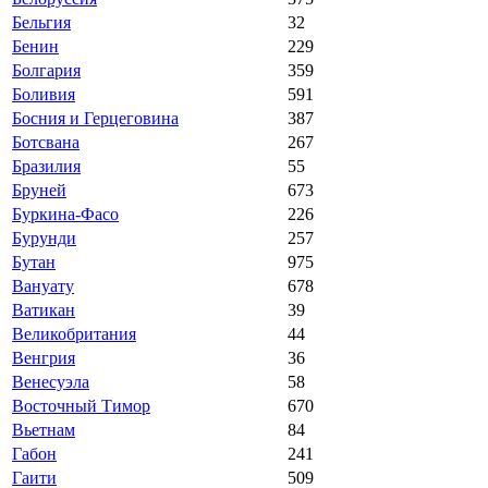
Бельгия
32
Бенин
229
Болгария
359
Боливия
591
Босния и Герцеговина
387
Ботсвана
267
Бразилия
55
Бруней
673
Буркина-Фасо
226
Бурунди
257
Бутан
975
Вануату
678
Ватикан
39
Великобритания
44
Венгрия
36
Венесуэла
58
Восточный Тимор
670
Вьетнам
84
Габон
241
Гаити
509