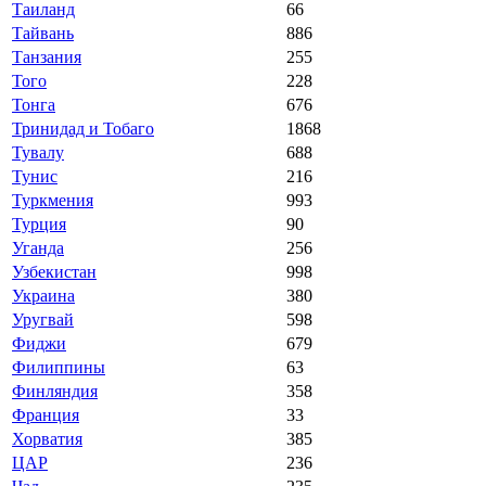
Таиланд
66
Тайвань
886
Танзания
255
Того
228
Тонга
676
Тринидад и Тобаго
1868
Тувалу
688
Тунис
216
Туркмения
993
Турция
90
Уганда
256
Узбекистан
998
Украина
380
Уругвай
598
Фиджи
679
Филиппины
63
Финляндия
358
Франция
33
Хорватия
385
ЦАР
236