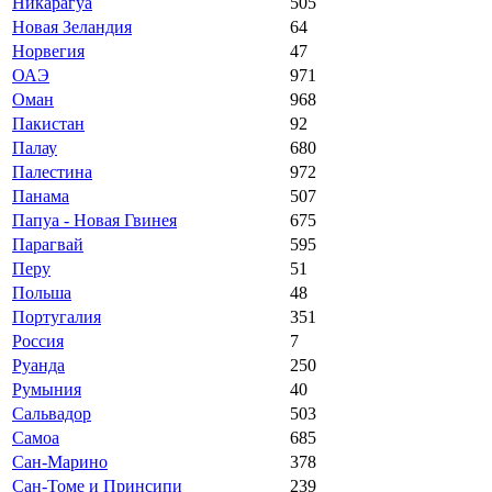
Никарагуа
505
Новая Зеландия
64
Норвегия
47
ОАЭ
971
Оман
968
Пакистан
92
Палау
680
Палестина
972
Панама
507
Папуа - Новая Гвинея
675
Парагвай
595
Перу
51
Польша
48
Португалия
351
Россия
7
Руанда
250
Румыния
40
Сальвадор
503
Самоа
685
Сан-Марино
378
Сан-Томе и Принсипи
239