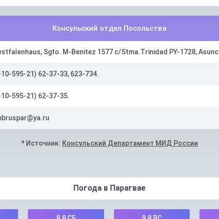
Консульский отдел Посольства
stfalenhaus, Sgto. M-Benitez 1577 c/Stma.Trinidad PY-1728, Asunc
-10-595-21) 62-37-33, 623-734.
-10-595-21) 62-37-35.
bruspar@ya.ru
* Источник:
Консульский Департамент МИД России
Погода в Парагвае
8.8
СБ
9.8
ВС