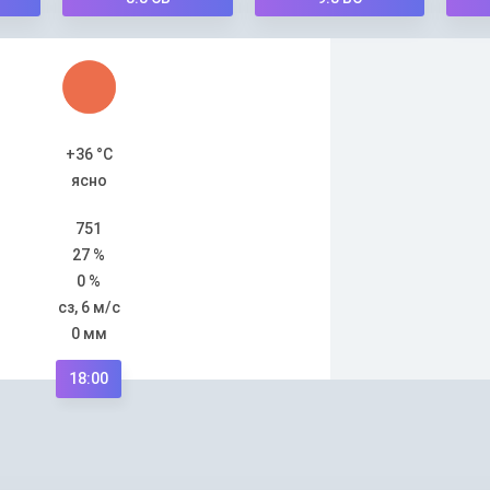
+36 °C
ясно
751
27 %
0 %
сз, 6 м/с
0 мм
18:00