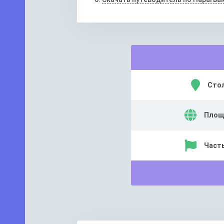
Сто
Площ
Часть