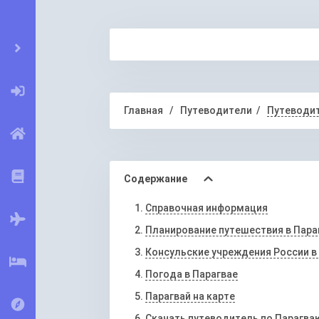
Главная
Путеводители
Путеводит
Содержание
Справочная информация
Планирование путешествия в Пара
Консульские учреждения России в
Погода в Парагвае
Парагвай на карте
Скачать путеводитель по Парагва