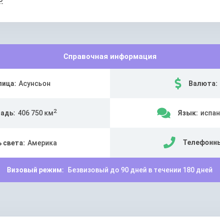
Справочная информация
лица:
Асунсьон
Валюта:
2
адь:
406 750 км
Язык:
испан
Телефонны
 света:
Америка
Визовый режим:
Безвизовый до 90 дней в течении 180 дней