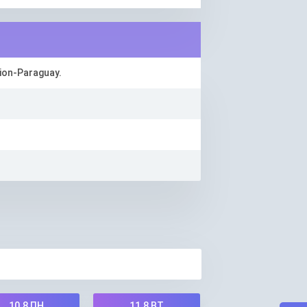
ion-Paraguay.
10.8
ПН
11.8
ВТ