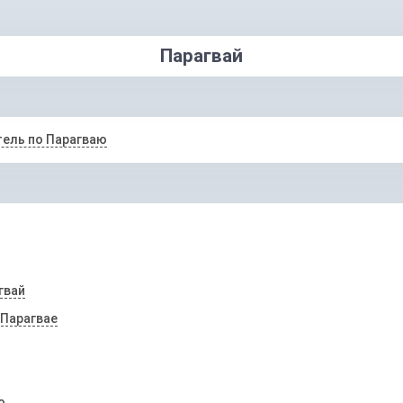
Парагвай
ель по Парагваю
гвай
 Парагвае
ю