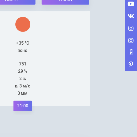
+35 °C
ясно
751
29 %
2 %
в, 3 м/с
0 мм
21:00