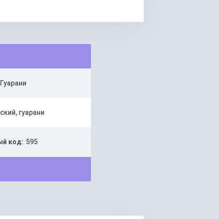
Гуарани
ский, гуарани
й код:
595