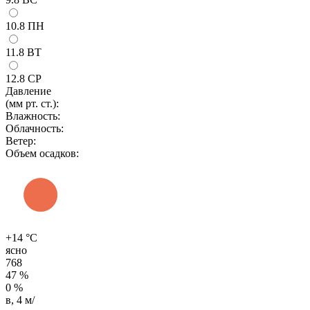
10.8
ПН
11.8
ВТ
12.8
СР
Давление
(мм рт. ст.):
Влажность:
Облачность:
Ветер:
Объем осадков:
+14 °C
ясно
768
47 %
0 %
в, 4 м/