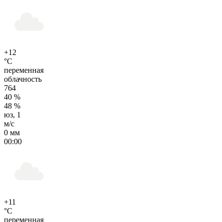
+12
°C
переменная
облачность
764
40 %
48 %
юз, 1
м/с
0 мм
00:00
+11
°C
переменная