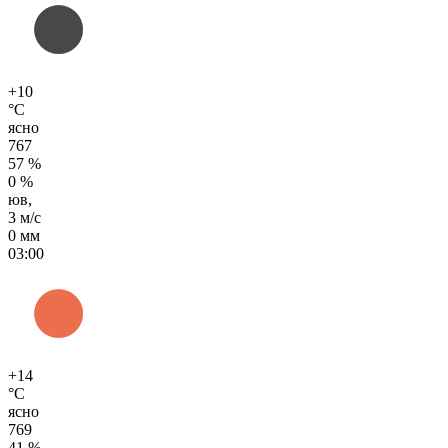
+10
°C
ясно
767
57 %
0 %
юв,
3 м/с
0 мм
03:00
+14
°C
ясно
769
41 %