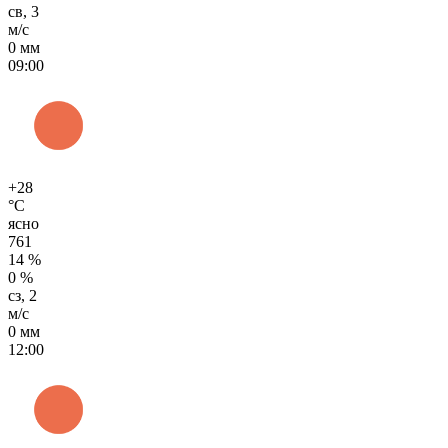
св, 3
м/с
0 мм
09:00
+28
°C
ясно
761
14 %
0 %
сз, 2
м/с
0 мм
12:00