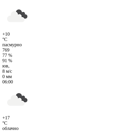
+10
°C
пасмурно
769
77 %
91 %
юв,
8 м/с
0 мм
06:00
+17
°C
облачно