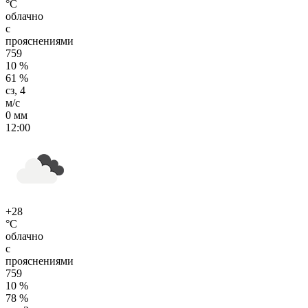
°C
облачно
с
прояснениями
759
10 %
61 %
сз, 4
м/с
0 мм
12:00
+28
°C
облачно
с
прояснениями
759
10 %
78 %