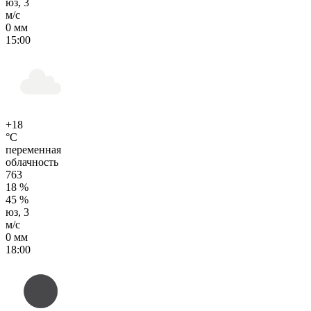
юз, 3
м/с
0 мм
15:00
+18
°C
переменная
облачность
763
18 %
45 %
юз, 3
м/с
0 мм
18:00