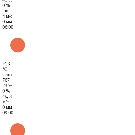
0 %
юв,
4 м/с
0 мм
06:00
+23
°C
ясно
767
23 %
0 %
св, 3
м/с
0 мм
09:00