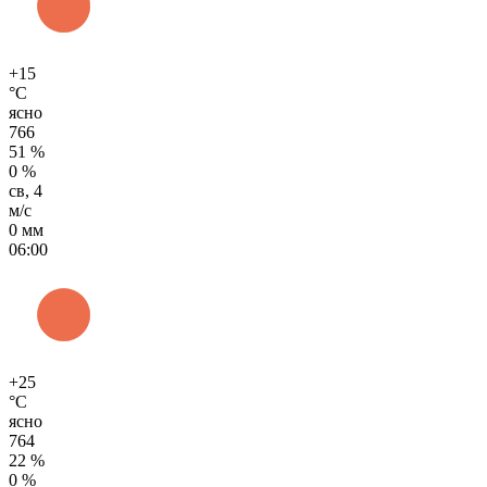
+15
°C
ясно
766
51 %
0 %
св, 4
м/с
0 мм
06:00
+25
°C
ясно
764
22 %
0 %