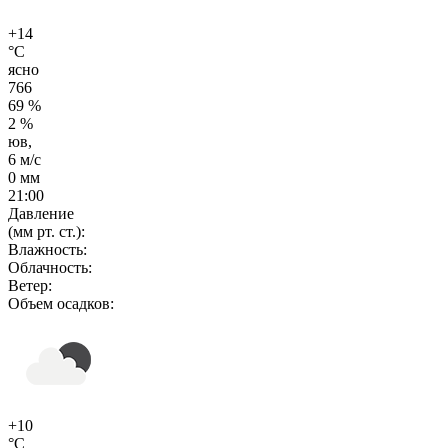
+14
°C
ясно
766
69 %
2 %
юв,
6 м/с
0 мм
21:00
Давление
(мм рт. ст.):
Влажность:
Облачность:
Ветер:
Объем осадков:
+10
°C