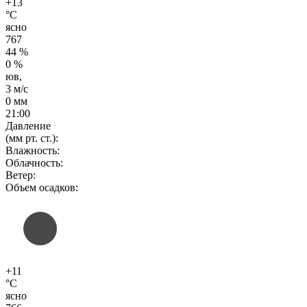
+13
°C
ясно
767
44 %
0 %
юв,
3 м/с
0 мм
21:00
Давление
(мм рт. ст.):
Влажность:
Облачность:
Ветер:
Объем осадков:
+11
°C
ясно