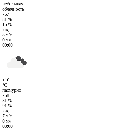
небольшая
облачность
767
81 %
16 %
юв,
8 м/с
0 мм
00:00
+10
°C
пасмурно
768
81 %
91 %
юв,
7 м/с
0 мм
03:00