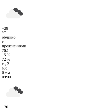
+28
°C
облачно
с
прояснениями
762
15 %
72 %
сз, 2
м/с
0 мм
09:00
+30