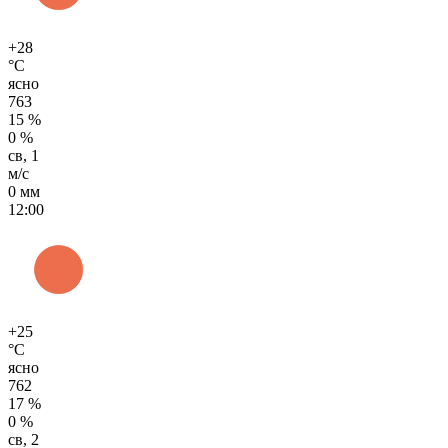
+28
°C
ясно
763
15 %
0 %
св, 1
м/с
0 мм
12:00
+25
°C
ясно
762
17 %
0 %
св, 2