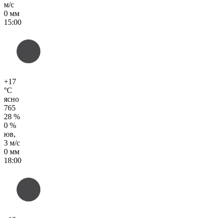
м/с
0 мм
15:00
+17
°C
ясно
765
28 %
0 %
юв,
3 м/с
0 мм
18:00