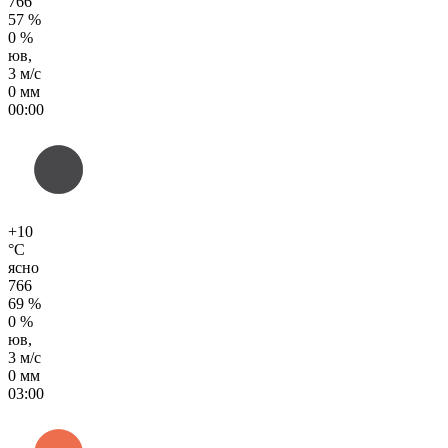
766
57 %
0 %
юв,
3 м/с
0 мм
00:00
+10
°C
ясно
766
69 %
0 %
юв,
3 м/с
0 мм
03:00