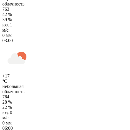
облачность
763
42 %
39 %
юз, 1
м/с
0 мм
03:00
+17
°C
небольшая
облачность
764
28 %
22 %
юз, 0
м/с
0 мм
06:00