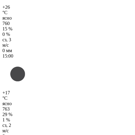
+26
°C
ясно
760
15 %
0 %
сз, 3
м/с
0 мм
15:00
+17
°C
ясно
763
29 %
1 %
сз, 2
м/с