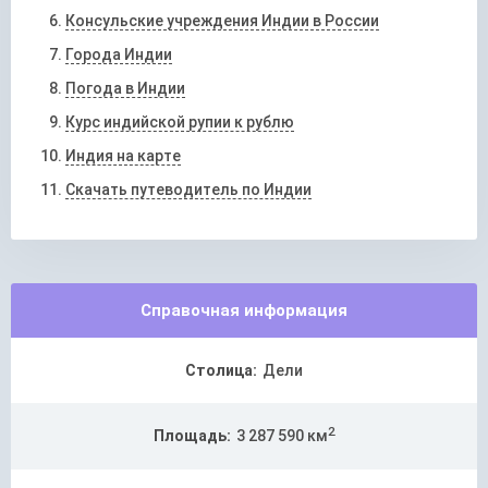
Консульские учреждения Индии в России
Города Индии
Погода в Индии
Курс индийской рупии к рублю
Индия на карте
Скачать путеводитель по Индии
Справочная информация
Столица:
Дели
2
Площадь:
3 287 590 км