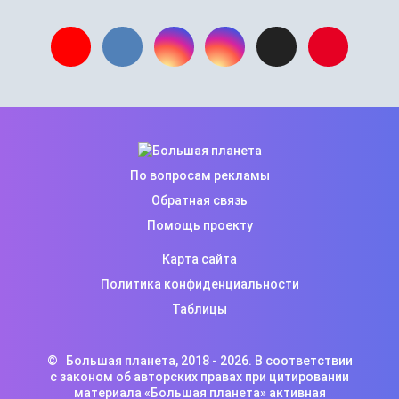
По вопросам рекламы
Обратная связь
Помощь проекту
Карта сайта
Политика конфиденциальности
Таблицы
©
Большая планета
, 2018 -
2026. В соответствии
с законом об авторских правах при цитировании
материала «Большая планета» активная