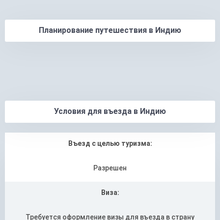
Если в вас есть дух авантюризма, то вы обязательно
получите удовольствие от Kempty Falls. Рядом с
Планирование путешествия в Индию
водопадом вы найдете невероятно живописное и
уединенное место для пикника. Также здесь можно
позаниматься такими видами спорта, как треккинг,
скалолазание, стрельба из лука или пеший туризм.
Отправляйтесь сюда с утра – в это время здесь
меньше туристов. Вокруг водопада обосновалось
большое количество мани-кафе, есть маленькие
искусственные озёра, по которым можно покататься
Условия для въезда в Индию
на лодочках.
Въезд с целью туризма:
Разрешен
Виза:
Требуется оформление визы для въезда в страну