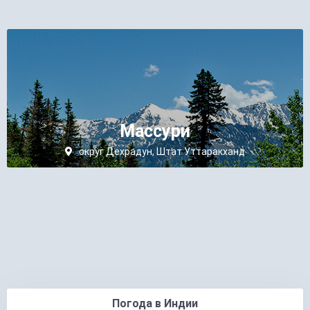
Массури
округ Дехрадун, Штат Уттаракханд
Погода в Индии