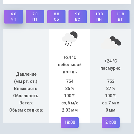
6.8
7.8
8.8
9.8
10.8
11.8
ПТ
СБ
ВС
ПН
ВТ
ЧТ
+24 °C
+24 °C
небольшой
пасмурно
дождь
Давление
(мм рт. ст.):
754
753
Влажность:
86 %
87 %
Облачность:
100 %
100 %
Ветер:
сз, 6 м/с
сз, 7 м/с
Объем осадков:
2.03 мм
0 мм
18:00
21:00