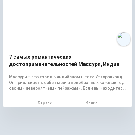
7 самых романтических
достопримечательностей Массури, Индия
Массури – это город в индийском штате Уттаракханд.
Он привлекает к себе тысячи новобрачных каждый год
своими невероятными пейзажами. Если вы находитесь
в поиске самого неординарного маршрута для
романтического отпуска со своей второй половинкой
Страны
Индия
– добро пожаловать в этот замечательный городок.
Представляю вам краткое описание 7 самых
романтических мест в Массури, которые обязательно
сделают ваш отпуск незабываемым.
1.
Водопад Кемпти Фолс