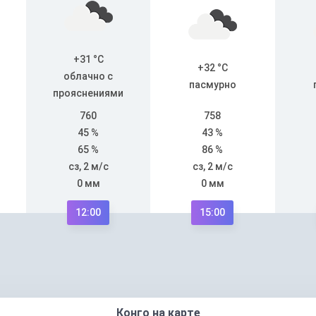
+31 °C
+32 °C
облачно с
пасмурно
прояснениями
760
758
45 %
43 %
65 %
86 %
сз, 2 м/с
сз, 2 м/с
0 мм
0 мм
12:00
15:00
Конго на карте