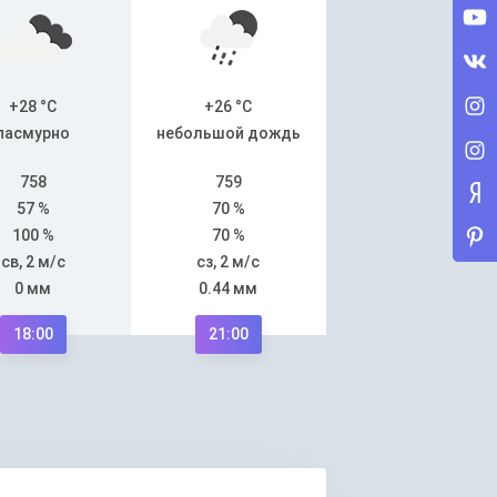
+28 °C
+26 °C
пасмурно
небольшой дождь
758
759
57 %
70 %
100 %
70 %
св, 2 м/с
сз, 2 м/с
0 мм
0.44 мм
18:00
21:00