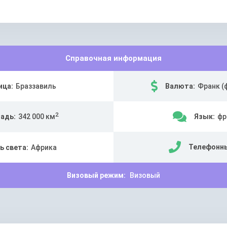
Справочная информация
ица:
Браззавиль
Валюта:
Франк (
2
адь:
342 000 км
Язык:
фр
Телефонны
ь света:
Африка
Визовый режим:
Визовый