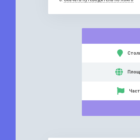
Стол
Площ
Част