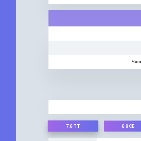
Час
7.8
ПТ
8.8
СБ