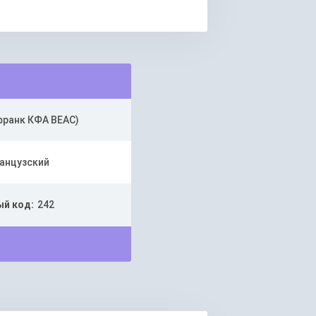
франк КФА BEAC)
анцузский
й код:
242