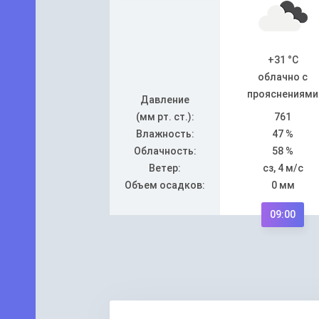
+31 °C
облачно с
прояснениями
Давление
(мм рт. ст.):
761
Влажность:
47 %
Облачность:
58 %
Ветер:
сз, 4 м/с
Объем осадков:
0 мм
09:00