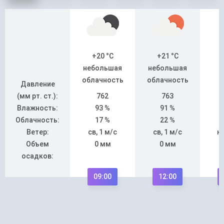
+20 °C
+21 °C
небольшая
небольшая
облачность
облачность
Давление
(мм рт. ст.):
762
763
Влажность:
93 %
91 %
Облачность:
17 %
22 %
Ветер:
св, 1 м/с
св, 1 м/с
юв
Объем
0 мм
0 мм
осадков:
09:00
12:00