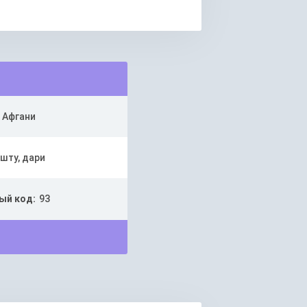
Афгани
шту, дари
ый код:
93