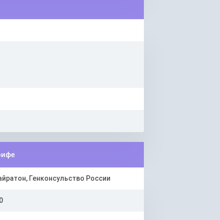
рифе
айратон, Генконсульство России
0