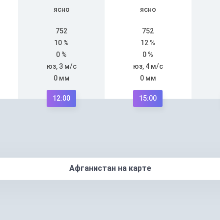
ясно
ясно
752
752
10 %
12 %
0 %
0 %
юз, 3 м/с
юз, 4 м/с
0 мм
0 мм
12:00
15:00
Афганистан на карте