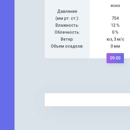
ясно
Давление
(мм рт. ст.):
754
Влажность:
12 %
Облачность:
0 %
Ветер:
юз, 3 м/с
Объем осадков:
0 мм
09:00