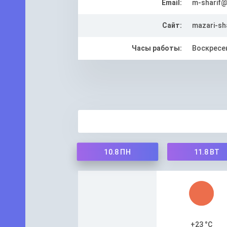
Email:
m-sharif@
Сайт:
mazari-sha
Часы работы:
Воскресен
10.8
ПН
11.8
ВТ
+23 °C