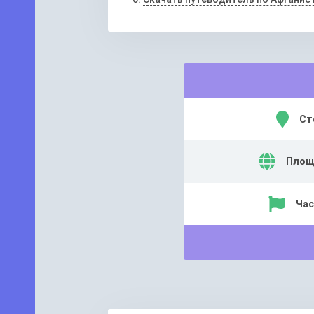
Ст
Площ
Час