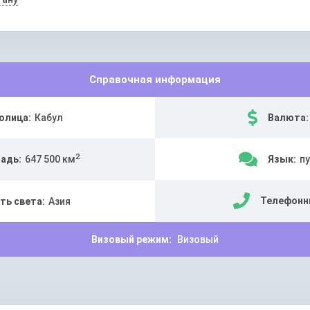
Справочная информация
олица:
Кабул
Валюта:
2
адь:
647 500 км
Язык:
пу
Телефонн
ть света:
Азия
Визовый режим:
Визовый