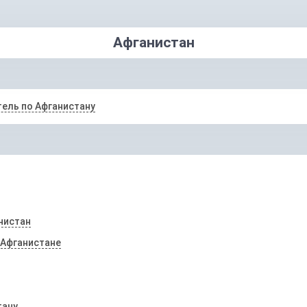
Афганистан
ель по Афганистану
нистан
 Афганистане
тану