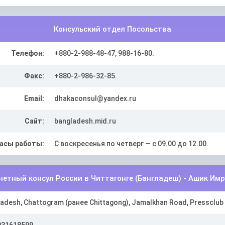
Консульский отдел Посольства
Телефон:
+880-2-988-48-47, 988-16-80.
Факс:
+880-2-986-32-85.
Email:
dhakaconsul@yandex.ru
Сайт:
bangladesh.mid.ru
асы работы:
С воскресенья по четверг — с 09.00 до 12.00.
четный консул России в Читтагонге (Бангладеш) - Ашик Имр
adesh, Chattogram (ранее Chittagong), Jamalkhan Road, Pressclub B