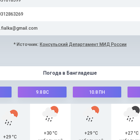
031618599
0312863269
.fialka@gmail.com
* Источник:
Консульский Департамент МИД России
Погода в Бангладеше
9.8
ВС
10.8
ПН
+30 °C
+29 °C
+27 °C
+29 °C