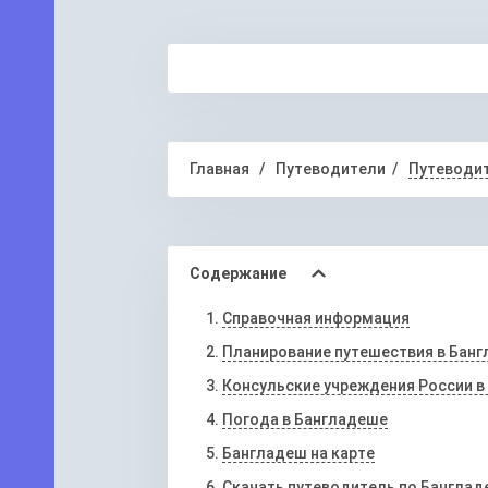
Главная
Путеводители
Путеводит
Содержание
Справочная информация
Планирование путешествия в Бан
Консульские учреждения России в
Погода в Бангладеше
Бангладеш на карте
Скачать путеводитель по Банглад