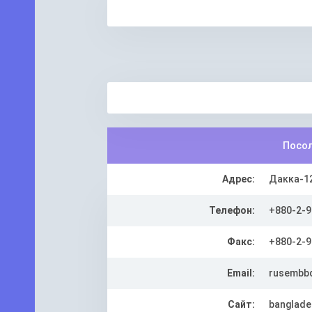
Посо
Адрес:
Дакка-12
Телефон:
+880-2-9
Факс:
+880-2-9
Email:
rusembb
Сайт:
banglade