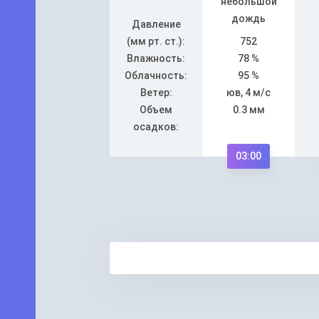
небольшой
дождь
Давление
(мм рт. ст.):
752
Влажность:
78 %
Облачность:
95 %
Ветер:
юв, 4 м/с
Объем
0.3 мм
осадков:
03:00