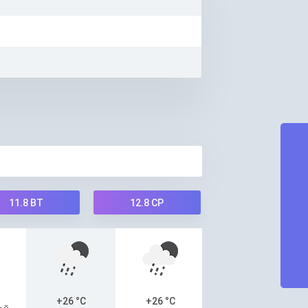
11.8
ВТ
12.8
СР
+26 °C
+26 °C