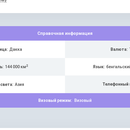
Справочная информация
ица:
Дакка
Валюта:
2
ь:
144 000 км
Язык:
бенгальски
Телефонный 
 света:
Азия
Визовый режим:
Визовый