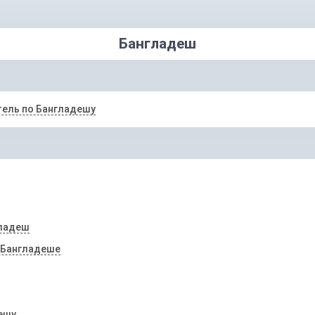
Бангладеш
ель по Бангладешу
гладеш
 Бангладеше
ешу