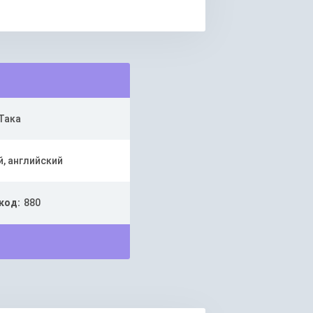
Така
й, английский
код:
880