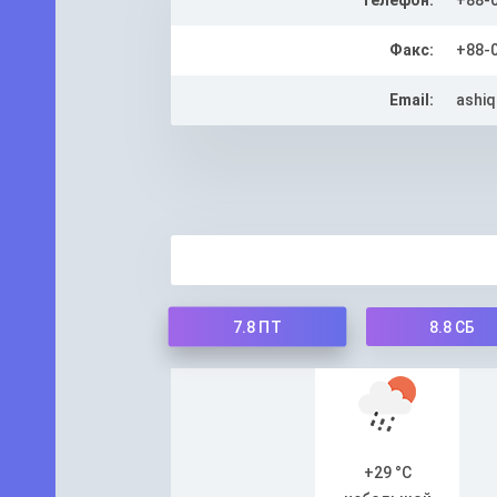
Телефон:
+88-
Факс:
+88-
Email:
ashiq
7.8
ПТ
8.8
СБ
+29 °C