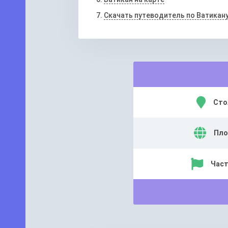
Скачать путеводитель по Ватикан
Сто
Пло
Част