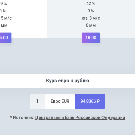
39 %
42 %
0 %
0 %
 5 м/с
юз, 3 м/с
 мм
0 мм
5:00
18:00
Курс евро к рублю
1
Евро EUR
94,8366 ₽
* Источник:
Центральный банк Российской Федерации