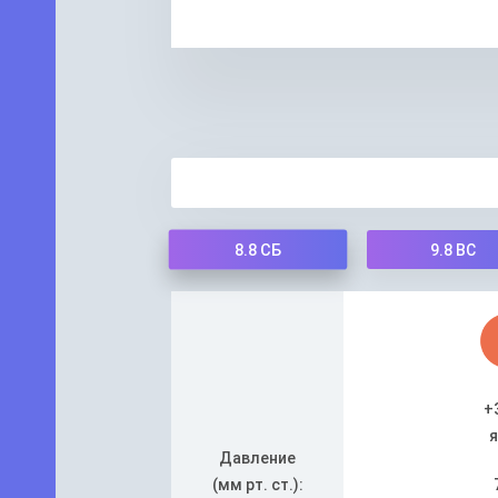
8.8
СБ
9.8
ВС
+
я
Давление
(мм рт. ст.):