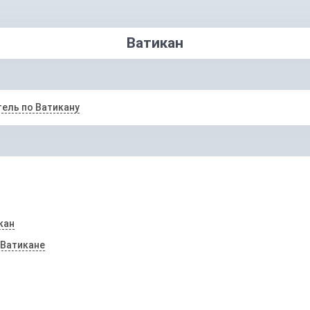
Ватикан
ель по Ватикану
кан
 Ватикане