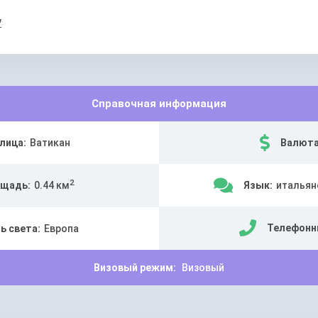
у
Справочная информация
лица:
Ватикан
Валюта
2
щадь:
0.44 км
Язык:
итальян
Телефонн
ь света:
Европа
Визовый режим:
Визовый