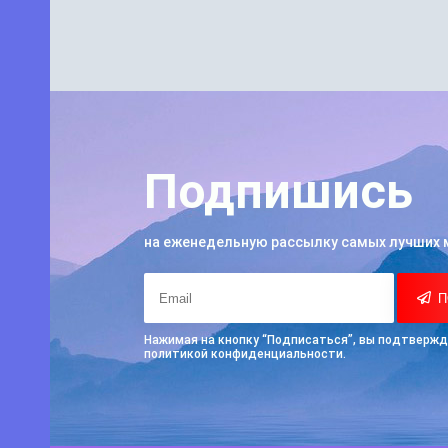
Подпишись
на еженедельную рассылку самых лучших 
П
Нажимая на кнопку “Подписаться”, вы подтвержд
политикой конфиденциальности.