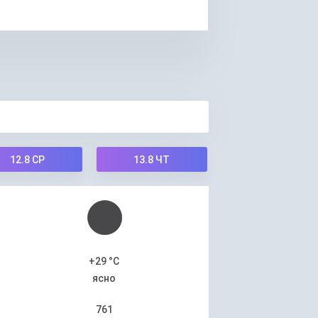
12.8
СР
13.8
ЧТ
+29 °C
ясно
761