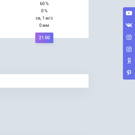
60 %
0 %
св, 1 м/с
0 мм
21:00