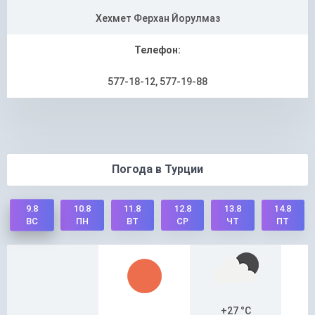
Хехмет Ферхан Йорулмаз
Телефон:
577-18-12, 577-19-88
Погода в Турции
9.8
10.8
11.8
12.8
13.8
14.8
ПН
ВТ
СР
ЧТ
ПТ
ВС
+27 °C