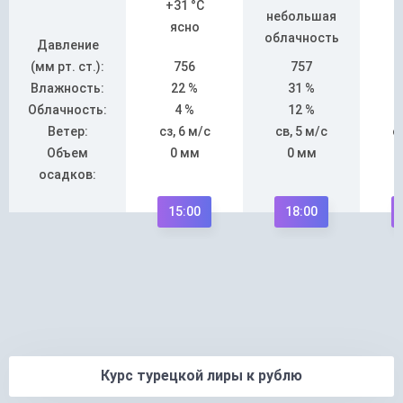
+31 °C
небольшая
ясно
облачность
Давление
(мм рт. ст.):
756
757
Влажность:
22 %
31 %
Облачность:
4 %
12 %
Ветер:
сз, 6 м/с
св, 5 м/с
с
Объем
0 мм
0 мм
осадков:
15:00
18:00
Курс турецкой лиры к рублю