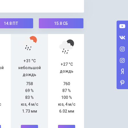
14.8
ПТ
15.8
СБ
+31 °C
+27 °C
ой
небольшой
дождь
дождь
758
760
69 %
87 %
83 %
100 %
с
юз, 4 м/с
юз, 4 м/с
1.73 мм
6.02 мм