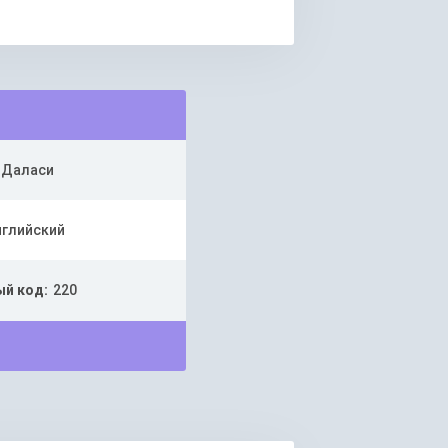
Даласи
нглийский
й код:
220