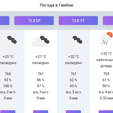
Погода в Гамбии
12.8
СР
13.8
ЧТ
+32 °C
+25 °C
+27 °C
+32 °C
небольш
пасмурно
пасмурно
пасмурно
дождь
760
761
761
759
93 %
86 %
62 %
61 %
100 %
97 %
93 %
90 %
юз, 2 м/с
юз, 3 м/с
юз, 3 м/с
юз, 4 м/
0 мм
0 мм
0 мм
0.32 мм