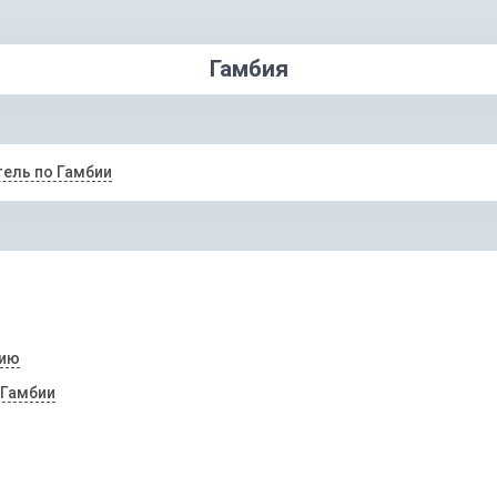
Гамбия
ель по Гамбии
бию
 Гамбии