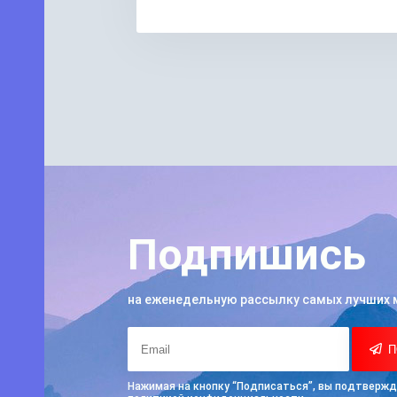
Подпишись
на еженедельную рассылку самых лучших 
П
Нажимая на кнопку “Подписаться”, вы подтвержд