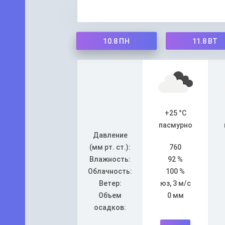
10.8
ПН
11.8
ВТ
+25 °C
пасмурно
Давление
(мм рт. ст.):
760
Влажность:
92 %
Облачность:
100 %
Ветер:
юз, 3 м/с
Объем
0 мм
осадков: