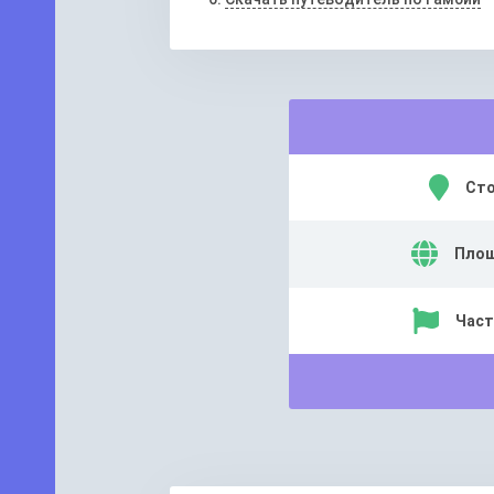
Сто
Площ
Част