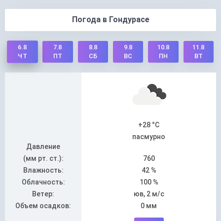
Погода в Гондурасе
6.8
7.8
8.8
9.8
10.8
11.8
ПТ
СБ
ВС
ПН
ВТ
ЧТ
+28 °C
пасмурно
Давление
(мм рт. ст.):
760
Влажность:
42 %
Облачность:
100 %
Ветер:
юв, 2 м/с
Объем осадков:
0 мм