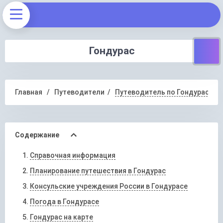
Гондурас
Главная
Путеводители
Путеводитель по Гондурасу
Содержание
Справочная информация
Планирование путешествия в Гондурас
Консульские учреждения России в Гондурасе
Погода в Гондурасе
Гондурас на карте