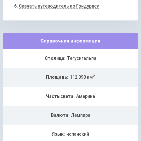
Скачать путеводитель по Гондурасу
Справочная информация
Столица:
Тегусигальпа
2
Площадь:
112 090 км
Часть света:
Америка
Валюта:
Лемпира
Язык:
испанский