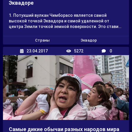
Эквадоре
1. Потухший вулкан Чимборасо является самой
высокой точкой Эквадора и самой удаленной от
центра Земли точкой земной поверхности. Это ставит
под сомнение мнение о том, что самой высокой горой
на Земле является Эверест! Извержение этого вулкана
Страны
Эквадор
происходило очень давно – где-то в первом
тысячелетии нашей эры.
23.04.2017
5272
0
Самые дикие обычаи разных народов мира