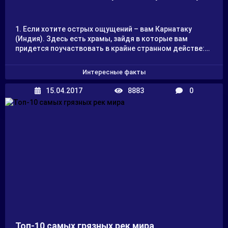
1. Если хотите острых ощущений – вам Карнатаку
(Индия). Здесь есть храмы, зайдя в которые вам
придется поучаствовать в крайне странном действе:
раскатывании остатков еды со столов брахманов
(брахманы – это самая высшая каста в Индии, жрецы).
Интересные факты
Учувствуют в этом ритуале все касты, стоящие ниже
брахманов. Индусы верят, что это помогает
15.04.2017
8883
0
избавиться от любых кожных заболеваний. Ритуалу
уже почти 500 лет, в последнее время его постоянно
пытаются запретить, но не получается – приверженцы
ритуала против.
Топ-10 самых грязных рек мира