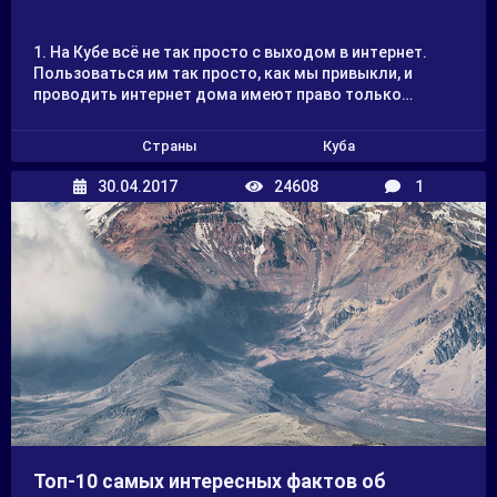
1. На Кубе всё не так просто с выходом в интернет.
Пользоваться им так просто, как мы привыкли, и
проводить интернет дома имеют право только
проживающие на Кубе постоянно иностранцы. У
кубинцев же выход в интернет жестко ограничен:
Страны
Куба
действуют запреты на множество сайтов (бывает что
выйти в международную сеть вообще невозможно).
30.04.2017
24608
1
Иметь свою собственную личную почту и
пользоваться ею, скажем, с телефона, кубинцам
разрешилось сравнительно недавно. Но и она именная
и контролируется специальными государственными
страктурами.
Дело в том, что на Кубе всё еще действует
ограничение права на свободное самовыражение. В
рейтингах стран с самой жёсткой цензурой Куба уже
который год находится в первой десятке.
Топ-10 самых интересных фактов об