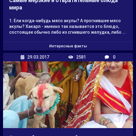
Самые мерзкие и отвратительные блюда
уборку мусора из реки, но не всё так просто. На
мира
спасение водоема уйдут долгие годы.
1. Ели когда-нибудь мясо акулы? А прогнившее мясо
акулы? Хакарл - именно так называется это блюдо,
состоящее обычно либо из сгнившего желудка, либо из
сгнившей мышечной ткани гигантской акулы.
Выглядит закуска вполне себе съедобно: она похожа
Интересные факты
на нарезанный кубиками сыр. Зато запах стухшей и
прогнившей акулятины введет в ступор даже самого
29.03.2017
2581
0
искушенного едока: поговаривают, что амбре сильно
похоже на запах запущенного общественного туалета.
При первом знакомстве с блюдом настоятельно
советуют заткнуть нос и обещают, что на вкус блюдо
не так уж и ужасно =) Зато, наверное, при поедании
деликатеса можно почувствовать себя настоящим
суровым викингом.