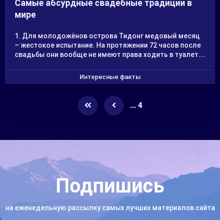
Самые абсурдные свадебные традиции в
мире
1. Для молодожёнов острова Тидонг медовый месяц
– жестокое испытание. На протяжении 72 часов после
свадьбы они вообще не имеют права ходить в туалет.
Всё это время за ними следят родственники, так что
избежать участи не выйдет. Если вдруг молодожены
Интересные факты
не прошли испытание – ничего у них не выйдет, ведь
соблюдение ритуала – залог счастливой семейной
жизни.
... 4
Подпишись
на еженедельную рассылку самых лучших материалов сайта