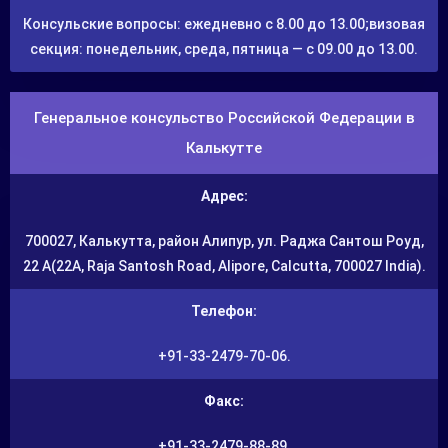
Консульские вопросы: ежедневно с 8.00 до 13.00;визовая
секция: понедельник, среда, пятница — с 09.00 до 13.00.
Генеральное консульство Российской Федерации в
Калькутте
Адрес:
700027, Калькутта, район Алипур, ул. Раджа Сантош Роуд,
22 A(22A, Raja Santosh Road, Alipore, Calcutta, 700027 India).
Телефон:
+91-33-2479-70-06.
Факс:
+91-33-2479-88-89.