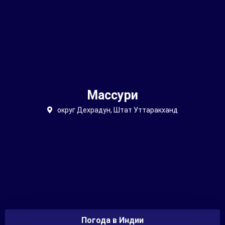
Массури
округ Дехрадун, Штат Уттаракханд
Погода в Индии