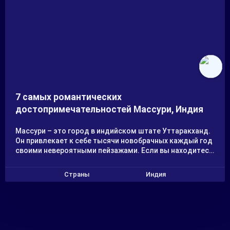
7 самых романтических
достопримечательностей Массури, Индия
Массури – это город в индийском штате Уттаракханд.
Он привлекает к себе тысячи новобрачных каждый год
своими невероятными пейзажами. Если вы находитесь
в поиске самого неординарного маршрута для
романтического отпуска со своей второй половинкой
Страны
Индия
– добро пожаловать в этот замечательный городок.
Представляю вам краткое описание 7 самых
романтических мест в Массури, которые обязательно
сделают ваш отпуск незабываемым.
1.
Водопад Кемпти Фолс