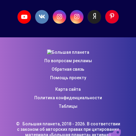
По вопросам рекламы
Обратная связь
Помощь проекту
Карта сайта
Политика конфиденциальности
Таблицы
©
Большая планета
, 2018 -
2026. В соответствии
с законом об авторских правах при цитировании
материала «Большая планета» активная