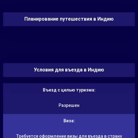
Если в вас есть дух авантюризма, то вы обязательно
получите удовольствие от Kempty Falls. Рядом с
Планирование путешествия в Индию
водопадом вы найдете невероятно живописное и
уединенное место для пикника. Также здесь можно
позаниматься такими видами спорта, как треккинг,
скалолазание, стрельба из лука или пеший туризм.
Отправляйтесь сюда с утра – в это время здесь
меньше туристов. Вокруг водопада обосновалось
большое количество мани-кафе, есть маленькие
искусственные озёра, по которым можно покататься
Условия для въезда в Индию
на лодочках.
Въезд с целью туризма:
Разрешен
Виза:
Требуется оформление визы для въезда в страну