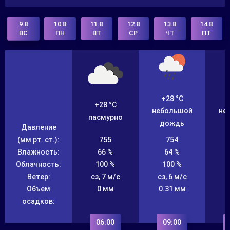
9.8
10.8
11.8
12.8
13.8
14.8
ПН
ВТ
СР
ЧТ
ПТ
ВС
+28 °C
+28 °C
небольшой
не
пасмурно
дождь
Давление
(мм рт. ст.):
755
754
Влажность:
66 %
64 %
Облачность:
100 %
100 %
Ветер:
сз, 7 м/с
сз, 6 м/с
с
Объем
0 мм
0.31 мм
осадков:
06:00
09:00