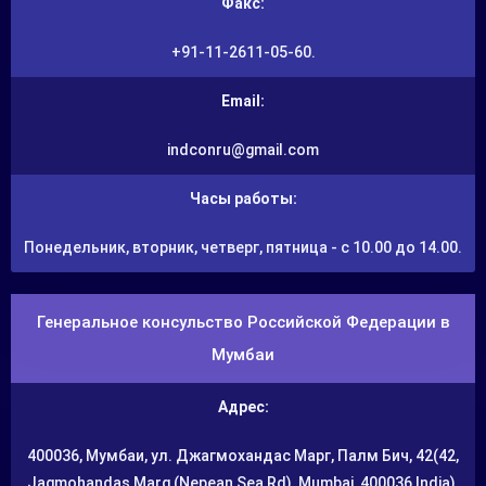
Факс:
+91-11-2611-05-60.
Email:
indconru@gmail.com
Часы работы:
Понедельник, вторник, четверг, пятница - с 10.00 до 14.00.
Генеральное консульство Российской Федерации в
Мумбаи
Адрес:
400036, Мумбаи, ул. Джагмохандас Марг, Палм Бич, 42(42,
Jagmohandas Marg (Nepean Sea Rd), Mumbai, 400036 India).