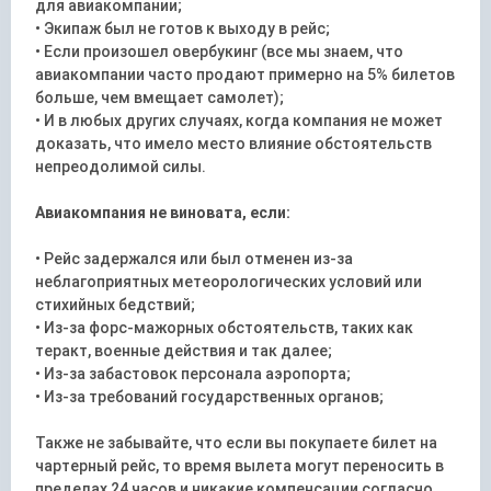
для авиакомпании;
• Экипаж был не готов к выходу в рейс;
• Если произошел овербукинг (все мы знаем, что
авиакомпании часто продают примерно на 5% билетов
больше, чем вмещает самолет);
• И в любых других случаях, когда компания не может
доказать, что имело место влияние обстоятельств
непреодолимой силы.
Авиакомпания не виновата, если:
• Рейс задержался или был отменен из-за
неблагоприятных метеорологических условий или
стихийных бедствий;
• Из-за форс-мажорных обстоятельств, таких как
теракт, военные действия и так далее;
• Из-за забастовок персонала аэропорта;
• Из-за требований государственных органов;
Также не забывайте, что если вы покупаете билет на
чартерный рейс, то время вылета могут переносить в
пределах 24 часов и никакие компенсации согласно