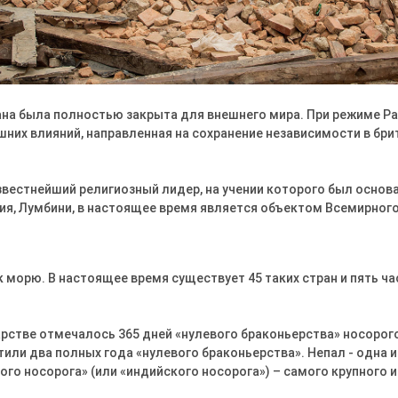
трана была полностью закрыта для внешнего мира. При режиме Р
шних влияний, направленная на сохранение независимости в б
звестнейший религиозный лидер, на учении которого был основа
ия, Лумбини, в настоящее время является объектом Всемирног
к морю. В настоящее время существует 45 таких стран и пять ч
дарстве отмечалось 365 дней «нулевого браконьерства» носорогов
или два полных года «нулевого браконьерства». Непал - одна и
го носорога» (или «индийского носорога») – самого крупного и