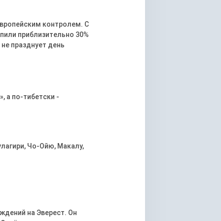
европейским контролем. С
упили приблизительно 30%
 не празднует день
, а по-тибетски -
улагири, Чо-Ойю, Макалу,
ждений на Эверест. Он