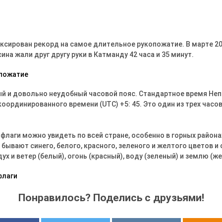
фиксирован рекорд на самое длительное рукопожатие. В марте 2
на жали друг другу руки в Катманду 42 часа и 35 минут.
ый и довольно неудобный часовой пояс. Стандартное время Неп
оординированного времени (UTC) +5: 45. Это один из трех часо
флаги можно увидеть по всей стране, особенно в горных районах
бывают синего, белого, красного, зеленого и желтого цветов и
ух и ветер (белый), огонь (красный), воду (зеленый) и землю (ж
Понравилось? Поделись с друзьями!