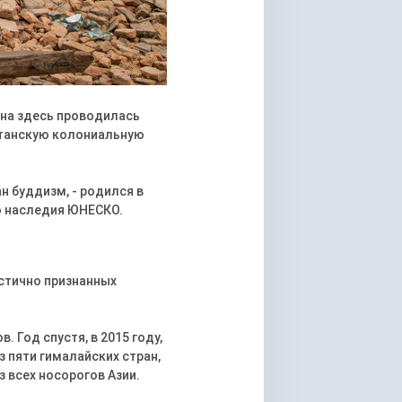
ана здесь проводилась
ританскую колониальную
н буддизм, - родился в
о наследия ЮНЕСКО.
астично признанных
. Год спустя, в 2015 году,
з пяти гималайских стран,
з всех носорогов Азии.