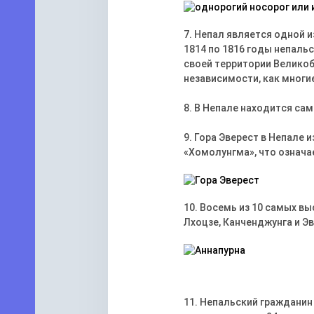
7. Непал является одной 
1814 по 1816 годы непаль
своей территории Великоб
независимости, как многи
8. В Непале находится сам
9. Гора Эверест в Непале и
«Хомолунгма», что означа
10. Восемь из 10 самых вы
Лхоцзе, Канченджунга и Эв
11. Непальский гражданин