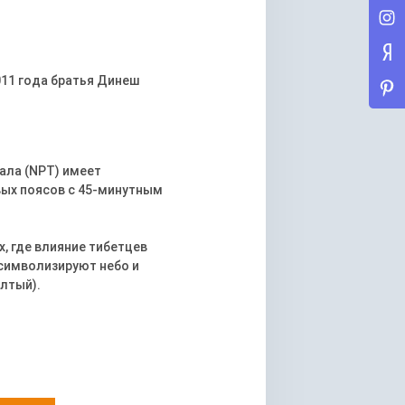
011 года братья Динеш
ала (NPT) имеет
вых поясов с 45-минутным
, где влияние тибетцев
 символизируют небо и
елтый).