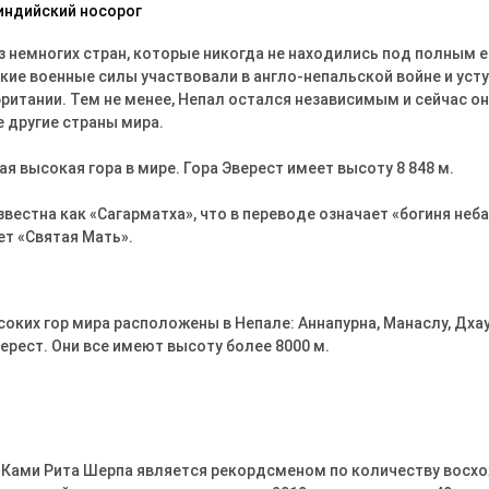
из немногих стран, которые никогда не находились под полным 
ские военные силы участвовали в англо-непальской войне и уст
ритании. Тем не менее, Непал остался независимым и сейчас он
е другие страны мира.
ая высокая гора в мире. Гора Эверест имеет высоту 8 848 м.
звестна как «Сагарматха», что в переводе означает «богиня неба»
ет «Святая Мать».
соких гор мира расположены в Непале: Аннапурна, Манаслу, Дха
ерест. Они все имеют высоту более 8000 м.
 Ками Рита Шерпа является рекордсменом по количеству восхо