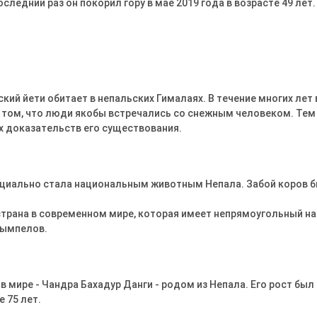
оследний раз он покорил гору в мае 2019 года в возрасте 49 ле
ский йети обитает в непальских Гималаях. В течение многих лет
том, что люди якобы встречались со снежным человеком. Тем 
х доказательств его существования.
фициально стала национальным животным Непала. Забой коров 
 страна в современном мире, которая имеет непрямоугольный н
вымпелов.
в мире - Чандра Бахадур Данги - родом из Непала. Его рост был -
е 75 лет.