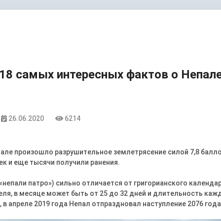
18 самых интересных фактов о Непал
26.06.2020
6214
епале произошло разрушительное землетрясение силой 7,8 балло
ек и еще тысячи получили ранения.
(«непали патро») сильно отличается от григорианского календа
еля, в месяце может быть от 25 до 32 дней и длительность каж
, в апреле 2019 года Непал отпраздновал наступление 2076 года