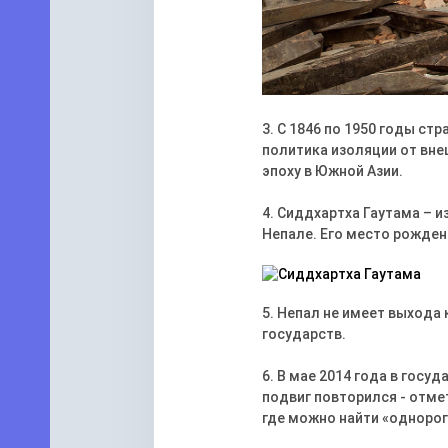
3. С 1846 по 1950 годы с
политика изоляции от вне
эпоху в Южной Азии.
4. Сиддхартха Гаутама – и
Непале. Его место рожден
5. Непал не имеет выхода 
государств.
6. В мае 2014 года в госу
подвиг повторился - отмет
где можно найти «однорого