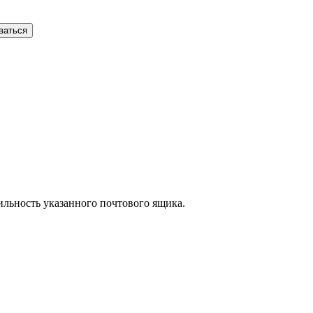
ваться
вильность указанного почтового ящика.