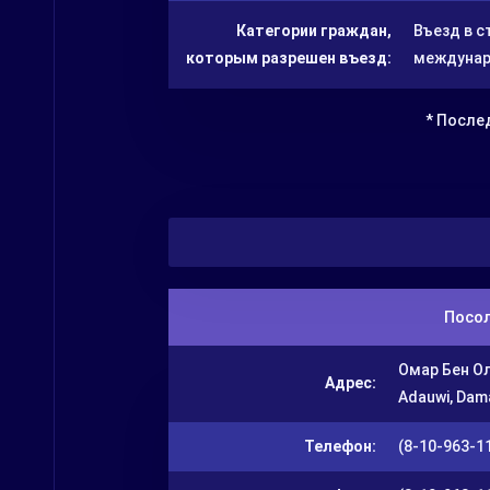
Категории граждан,
Въезд в 
которым разрешен въезд:
междунар
* Послед
Посол
Омар Бен Ол
Адрес:
Adauwi, Dama
Телефон:
(8-10-963-11