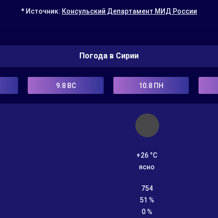
* Источник:
Консульский Департамент МИД России
Погода в Сирии
9.8
ВС
10.8
ПН
+26 °C
ясно
754
51 %
0 %