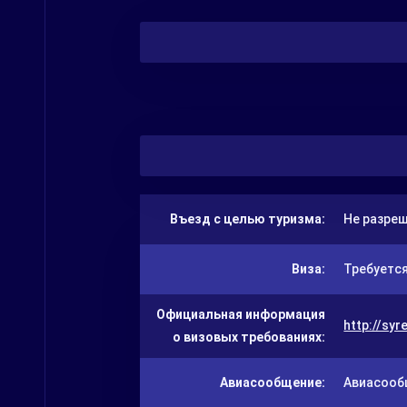
Въезд с целью туризма:
Не разре
Виза:
Требуется
Официальная информация
http://syr
о визовых требованиях:
Авиасообщение:
Авиасооб