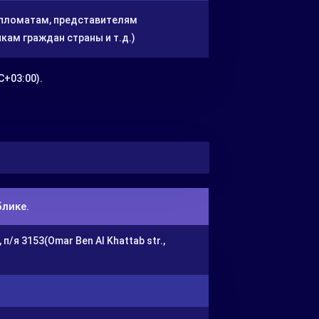
ипломатам, представителям
ам граждан страны и т.д.)
C+03:00).
лике.
/я 3153(Omar Ben Al Khattab str.,