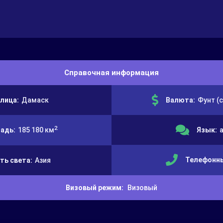
Справочная информация
лица:
Дамаск
Валюта:
Фунт (
2
адь:
185 180 км
Язык:
Телефонны
ть света:
Азия
Визовый режим:
Визовый