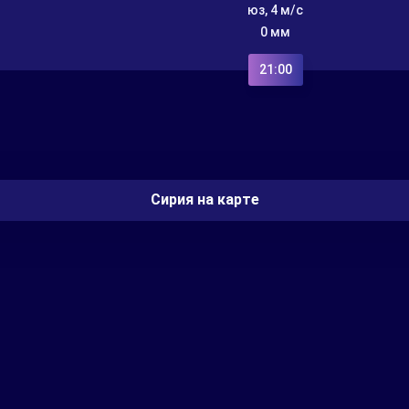
юз, 4 м/с
0 мм
21:00
Сирия на карте