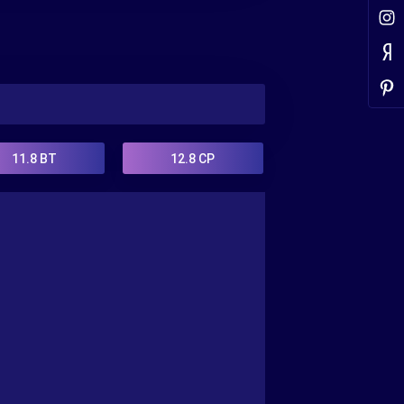
11.8
ВТ
12.8
СР