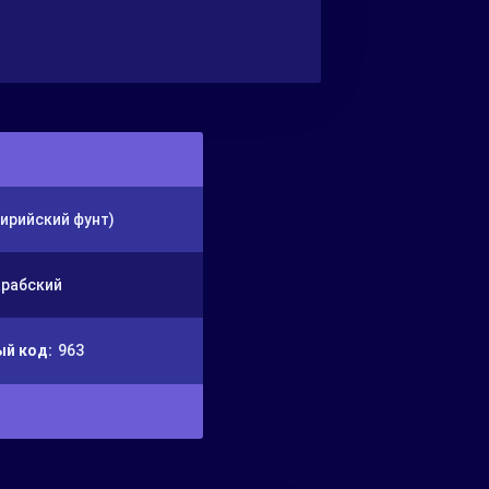
сирийский фунт)
арабский
й код:
963