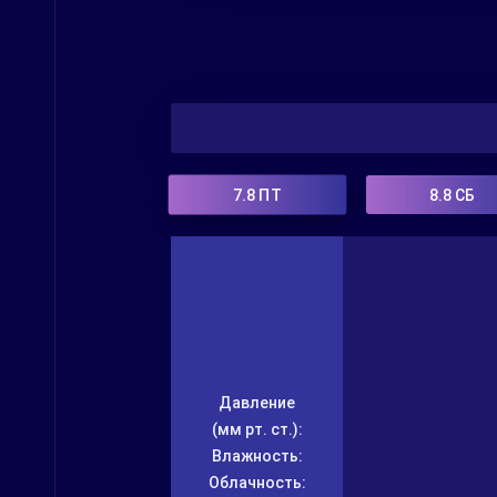
7.8
ПТ
8.8
СБ
Давление
(мм рт. ст.):
Влажность:
Облачность: