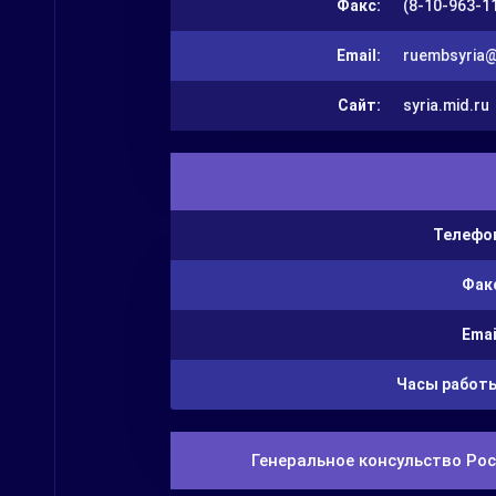
Факс:
(8-10-963-11
Email:
ruembsyria@
Сайт:
syria.mid.ru
Телефо
Фак
Emai
Часы работ
Генеральное консульство Рос