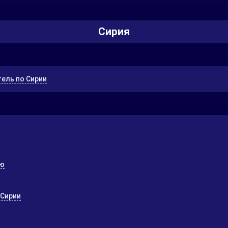
Сирия
ель по Сирии
ию
 Сирии