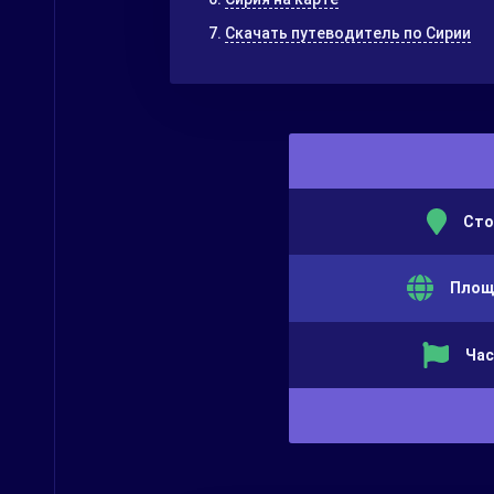
Скачать путеводитель по Сирии
Сто
Площ
Час