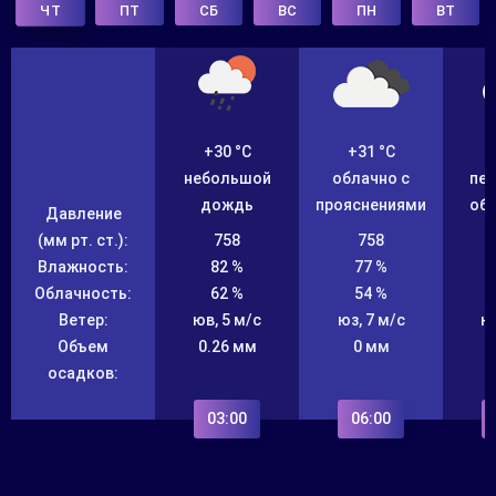
ПТ
СБ
ВС
ПН
ВТ
ЧТ
+30 °C
+31 °C
небольшой
облачно с
пе
дождь
прояснениями
об
Давление
(мм рт. ст.):
758
758
Влажность:
82 %
77 %
Облачность:
62 %
54 %
Ветер:
юв, 5 м/с
юз, 7 м/с
юв
Объем
0.26 мм
0 мм
осадков:
03:00
06:00