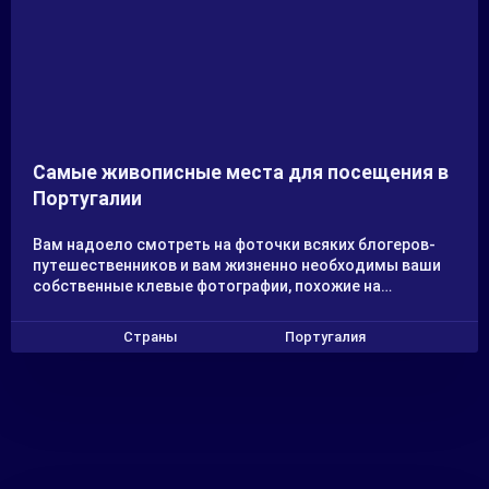
Самые живописные места для посещения в
Португалии
Вам надоело смотреть на фоточки всяких блогеров-
путешественников и вам жизненно необходимы ваши
собственные клевые фотографии, похожие на
открытки? Есть у меня одно подходящее для вас
место - Португалия! Эта страна - родина залитых
Страны
Португалия
солнцем пляжей, чарующих замков, красивых
булыжных деревень и интригующих прибрежных
городов. Она является идеальным местом для отдыха
в Европе. Дополнительный бонус: здесь доступное
вино и вкусная еда.
Если вам нужно больше убедительности, я составила