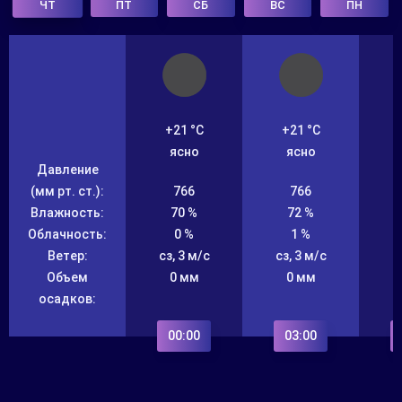
ПТ
СБ
ВС
ПН
ЧТ
+21 °C
+21 °C
ясно
ясно
Давление
(мм рт. ст.):
766
766
Влажность:
70 %
72 %
Облачность:
0 %
1 %
Ветер:
сз, 3 м/с
сз, 3 м/с
с
Объем
0 мм
0 мм
осадков:
00:00
03:00