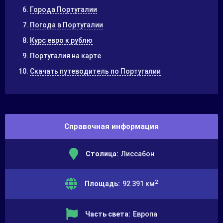
Города Португалии
Погода в Португалии
Курс евро к рублю
Португалия на карте
Скачать путеводитель по Португалии
Справочная информация
Столица:
Лиссабон
2
Площадь:
92 391 км
Часть света:
Европа